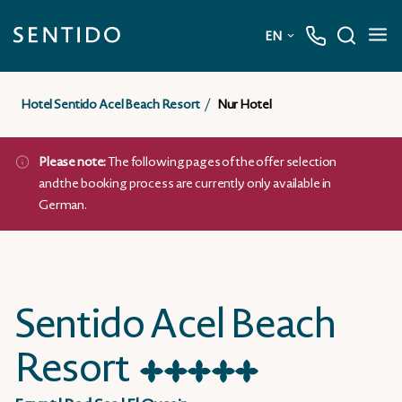
EN
Deutsch
Hotel Sentido Acel Beach Resort
Nur Hotel
English
Please note:
The following pages of the offer selection
and the booking process are currently only available in
German.
Sentido Acel Beach
Resort
★
★
★
★
★