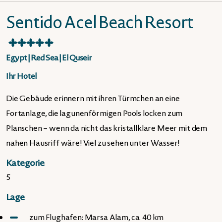
Sentido Acel Beach Resort
★
★
★
★
★
Egypt
|
Red Sea
|
El Quseir
Ihr Hotel
Die Gebäude erinnern mit ihren Türmchen an eine
Fortanlage, die lagunenförmigen Pools locken zum
Planschen – wenn da nicht das kristallklare Meer mit dem
nahen Hausriff wäre! Viel zu sehen unter Wasser!
Kategorie
5
Lage
zum Flughafen: Marsa Alam, ca. 40 km