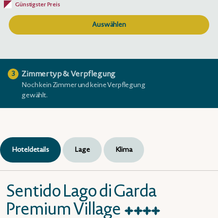
Günstigster Preis
Auswählen
Zimmertyp & Verpflegung
3
Noch kein Zimmer und keine Verpflegung
gewählt.
Hoteldetails
Lage
Klima
Sentido Lago di Garda
Premium Village
★
★
★
★