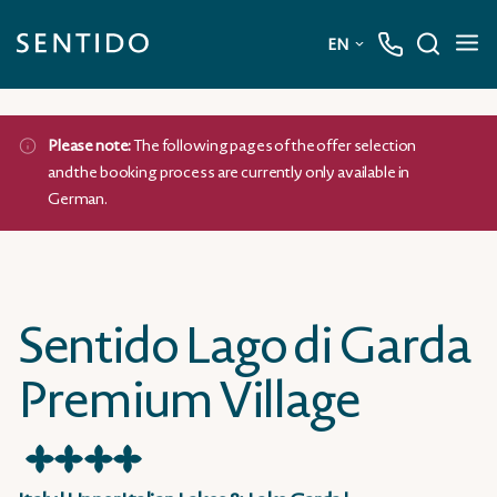
EN
Deutsch
Please note:
The following pages of the offer selection
English
and the booking process are currently only available in
German.
Sentido Lago di Garda
Premium Village
★
★
★
★