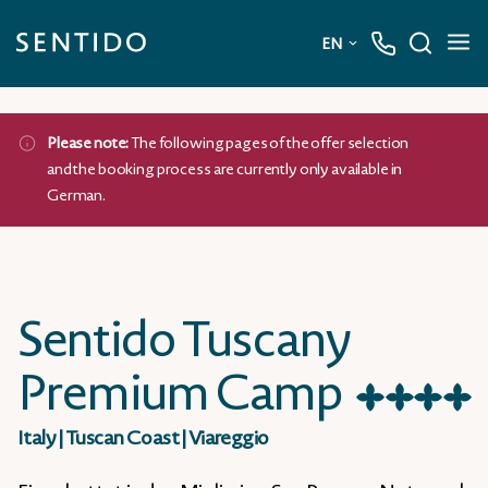
EN
Deutsch
Please note:
The following pages of the offer selection
English
and the booking process are currently only available in
German.
Sentido Tuscany
Premium Camp
★
★
★
★
Italy
|
Tuscan Coast
|
Viareggio