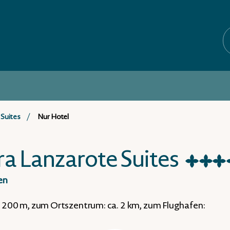
 Suites
Nur Hotel
a Lanzarote Suites
★
★
★
en
a. 200 m, zum Ortszentrum: ca. 2 km, zum Flughafen: