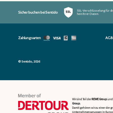
SSL-Verschlüsselung für di
Sicher buchen bei Sentido
heit Ihrer Daten.
Zahlungsarten
AGB
© Sentido, 2026
Wir sind Teil der
REWE Group
und 
Group
.
Damit gehören wir zu einer der g
Unternehmensgruppen in Europ