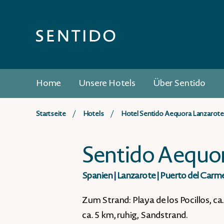
Home
Unsere Hotels
Über Sentido
Startseite
Hotels
Hotel Sentido Aequora Lanzarote
Sentido Aequor
Spanien
|
Lanzarote
|
Puerto del Carm
Zum Strand: Playa de los Pocillos, c
ca. 5 km, ruhig, Sandstrand.