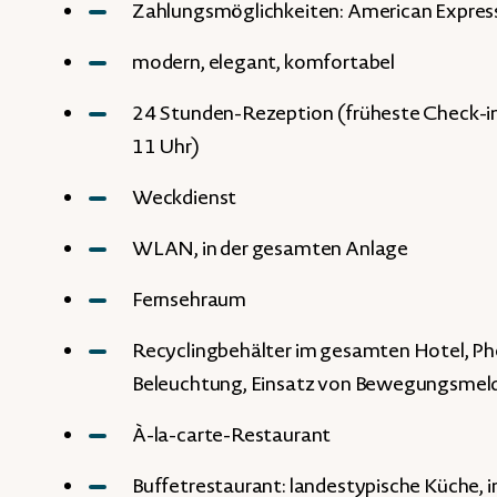
Zahlungsmöglichkeiten: American Express
modern, elegant, komfortabel
24 Stunden-Rezeption (früheste Check-in
11 Uhr)
Weckdienst
WLAN, in der gesamten Anlage
Fernsehraum
Recyclingbehälter im gesamten Hotel, Ph
Beleuchtung, Einsatz von Bewegungsmel
À-la-carte-Restaurant
Buffetrestaurant: landestypische Küche, i