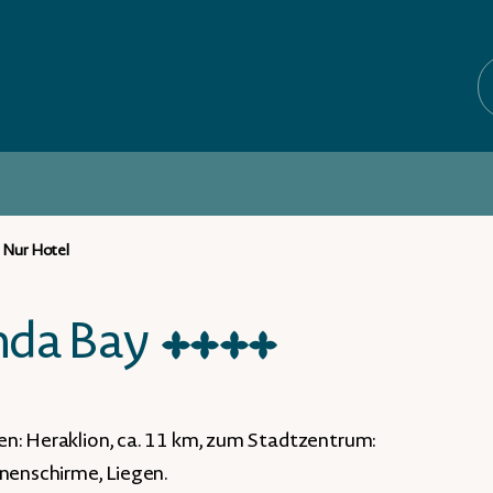
Nur Hotel
nda Bay
★
★
★
★
en: Heraklion, ca. 11 km, zum Stadtzentrum:
nnenschirme, Liegen.