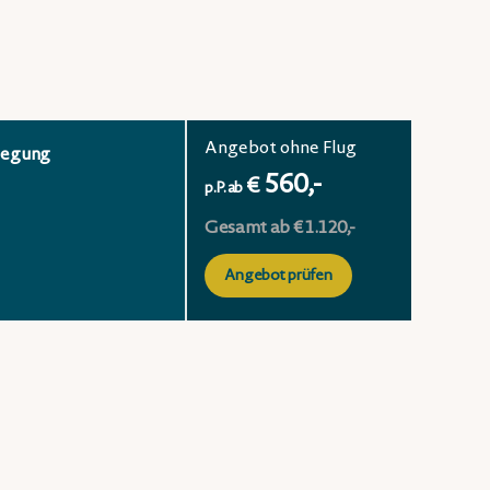
Angebot ohne Flug
legung
560,-
€
p.P. ab
Gesamt ab € 1.120,-
Angebot prüfen