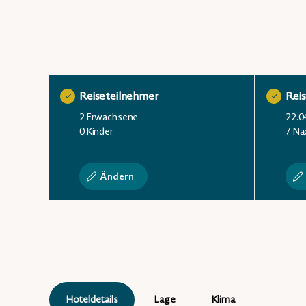
Reiseteilnehmer
Rei
2 Erwachsene
22.0
0 Kinder
7 Nä
Ändern
Hoteldetails
Lage
Klima