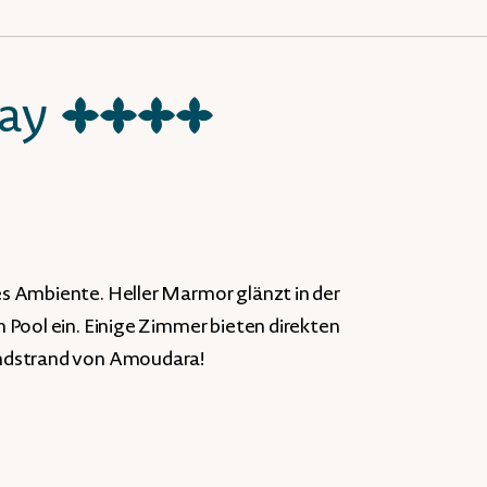
ay
★
★
★
★
s Ambiente. Heller Marmor glänzt in der
 Pool ein. Einige Zimmer bieten direkten
andstrand von Amoudara!