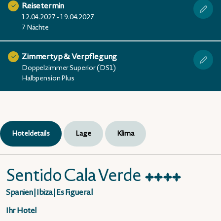
Reisetermin
12.04.2027 - 19.04.2027
7 Nächte
Zimmertyp & Verpflegung
Doppelzimmer Superior (DS1)
Halbpension Plus
Hoteldetails
Lage
Klima
Sentido Cala Verde
★
★
★
★
Spanien
|
Ibiza
|
Es Figueral
Ihr Hotel