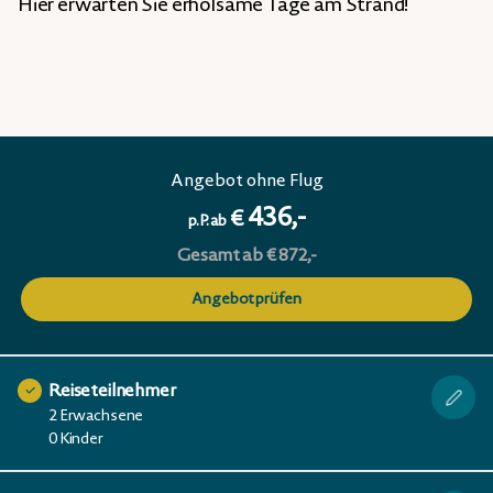
Hier erwarten Sie erholsame Tage am Strand!
Angebot ohne Flug
436,-
€
p.P. ab
Gesamt ab € 872,-
Angebot prüfen
Reiseteilnehmer
2 Erwachsene
0 Kinder