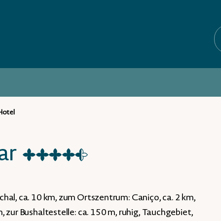
Hotel
ar
★
★
★
★
☆
hal, ca. 10 km, zum Ortszentrum: Caniço, ca. 2 km,
 zur Bushaltestelle: ca. 150 m, ruhig, Tauchgebiet,