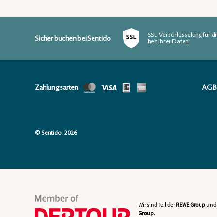
SSL-Verschlüsselung für di
Sicher buchen bei Sentido
heit Ihrer Daten.
Zahlungsarten
AGB
© Sentido, 2026
Wir sind Teil der
REWE Group
und 
Group
.