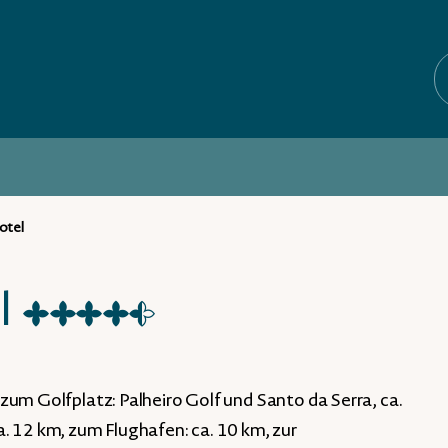
otel
l
★
★
★
★
☆
zum Golfplatz: Palheiro Golf und Santo da Serra, ca.
. 12 km, zum Flughafen: ca. 10 km, zur