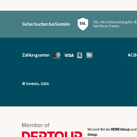
SSL-Verschlüsselung für di
Sicher buchen bei Sentido
heit Ihrer Daten.
Zahlungsarten
AGB
© Sentido, 2026
Wir sind Teil der
REWE Group
und 
Group
.