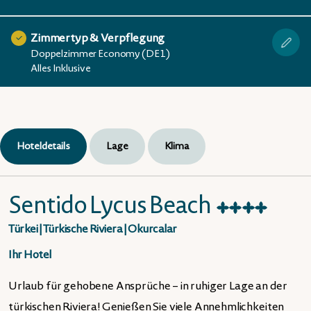
Zimmertyp & Verpflegung
Doppelzimmer Economy (DE1)
Alles Inklusive
Hoteldetails
Lage
Klima
Sentido Lycus Beach
★
★
★
★
Türkei
|
Türkische Riviera
|
Okurcalar
Ihr Hotel
Urlaub für gehobene Ansprüche – in ruhiger Lage an der
türkischen Riviera! Genießen Sie viele Annehmlichkeiten