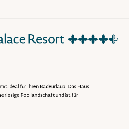
lace Resort
★
★
★
★
☆
mit ideal für Ihren Badeurlaub! Das Haus
ne riesige Poollandschaft und ist für