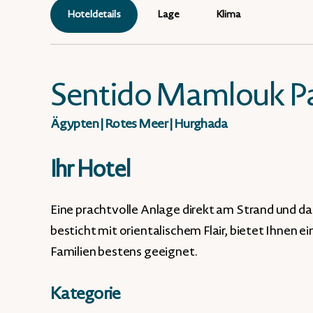
Hoteldetails
Lage
Klima
Sentido Mamlouk Pa
Ägypten
|
Rotes Meer
|
Hurghada
Ihr Hotel
Eine prachtvolle Anlage direkt am Strand und da
besticht mit orientalischem Flair, bietet Ihnen ei
Familien bestens geeignet.
Kategorie