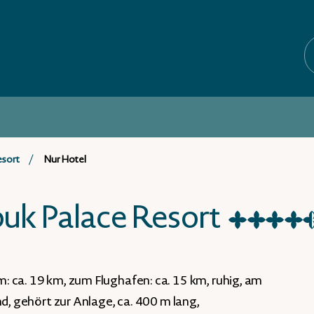
esort
Nur Hotel
uk Palace Resort
★
★
★
★
 ca. 19 km, zum Flughafen: ca. 15 km, ruhig, am
nd, gehört zur Anlage, ca. 400 m lang,