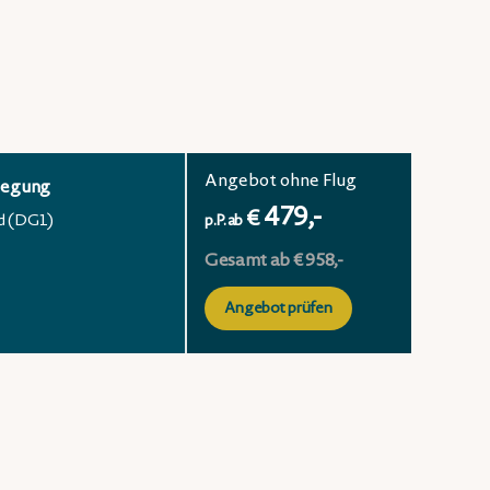
Angebot ohne Flug
legung
479,-
€
d (DG1)
p.P. ab
Gesamt ab € 958,-
Angebot prüfen