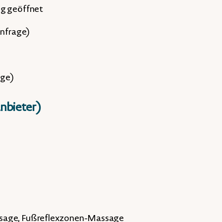
ig geöffnet
Anfrage)
age)
nbieter)
m
ssage, Fußreflexzonen-Massage