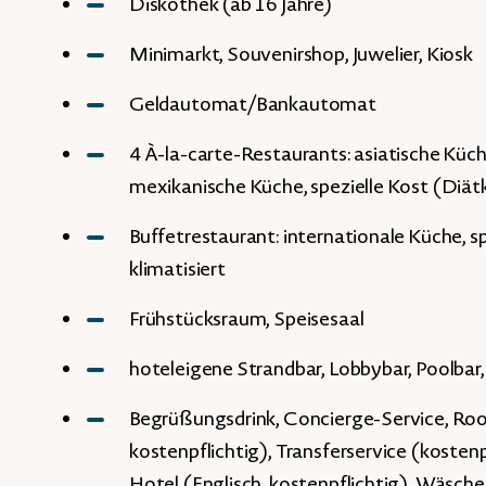
Diskothek (ab 16 Jahre)
Minimarkt, Souvenirshop, Juwelier, Kiosk
Geldautomat/Bankautomat
4 À-la-carte-Restaurants: asiatische Küch
mexikanische Küche, spezielle Kost (Diätkü
Buffetrestaurant: internationale Küche, sp
klimatisiert
Frühstücksraum, Speisesaal
hoteleigene Strandbar, Lobbybar, Poolbar,
Begrüßungsdrink, Concierge-Service, Ro
kostenpflichtig), Transferservice (kosten
Hotel (Englisch, kostenpflichtig), Wäsche