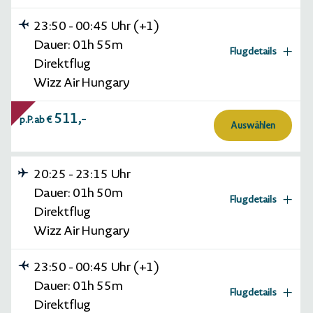
23:50
-
00:45
Uhr
(+1)
01h 50m
HINFLUG (Direktflug)
Dauer:
01h
55m
Flugdetails
Direktflug
Wizz Air Hungary (W67005)
01h 50m
Wizz Air Hungary
Di., 06.10.2026
20:25 Bratislava (BTS) -
23:15 Varna (VAR)
511,-
01h 55m
p.P. ab
€
RÜCKFLUG (Direktflug)
Economy
Auswählen
Wizz Air Hungary (W67006)
01h 55m
20:25
-
23:15
Uhr
Di., 13.10.2026
23:50 Varna (VAR) -
Dauer:
01h
50m
Flugdetails
00:45 Bratislava (BTS)
Direktflug
Economy
Wizz Air Hungary
23:50
-
00:45
Uhr
(+1)
01h 50m
HINFLUG (Direktflug)
Dauer:
01h
55m
Flugdetails
Direktflug
Wizz Air Hungary (W67005)
01h 50m