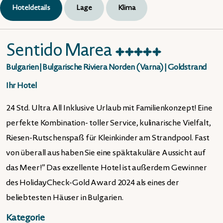
Hoteldetails
Lage
Klima
Sentido Marea
★
★
★
★
★
Bulgarien
|
Bulgarische Riviera Norden (Varna)
|
Goldstrand
Ihr Hotel
24 Std. Ultra All Inklusive Urlaub mit Familienkonzept! Eine
perfekte Kombination- toller Service, kulinarische Vielfalt,
Riesen-Rutschenspaß für Kleinkinder am Strandpool. Fast
von überall aus haben Sie eine späktakuläre Aussicht auf
das Meer!” Das exzellente Hotel ist außerdem Gewinner
des HolidayCheck-Gold Award 2024 als eines der
beliebtesten Häuser in Bulgarien.
Kategorie