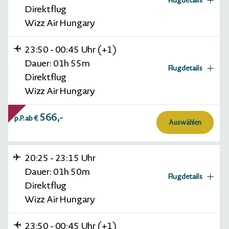
Flugdetails
Direktflug
Wizz Air Hungary
23:50
-
00:45
Uhr
(+1)
01h 50m
HINFLUG (Direktflug)
Dauer:
01h
55m
Flugdetails
Direktflug
Wizz Air Hungary (W67005)
01h 50m
Wizz Air Hungary
Sa., 26.09.2026
20:25 Bratislava (BTS) -
23:15 Varna (VAR)
566,-
01h 55m
p.P. ab
€
RÜCKFLUG (Direktflug)
Economy
Auswählen
Wizz Air Hungary (W67006)
01h 55m
20:25
-
23:15
Uhr
Sa., 03.10.2026
23:50 Varna (VAR) -
Dauer:
01h
50m
Flugdetails
00:45 Bratislava (BTS)
Direktflug
Economy
Wizz Air Hungary
23:50
-
00:45
Uhr
(+1)
01h 50m
HINFLUG (Direktflug)