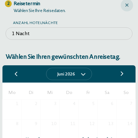
Reisetermin
2
Wählen Sie Ihre Reisedaten.
ANZAHL HOTELNÄCHTE
1 Nacht
Wählen Sie Ihren gewünschten Anreisetag.
Juni 2026
Mo
Di
Mi
Do
Fr
Sa
So
1
2
3
4
5
6
7
8
9
10
11
12
13
14