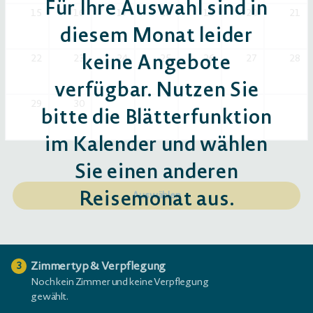
Für Ihre Auswahl sind in
15
16
17
18
19
20
21
diesem Monat leider
keine Angebote
22
23
24
25
26
27
28
verfügbar. Nutzen Sie
29
30
bitte die Blätterfunktion
im Kalender und wählen
Sie einen anderen
Reisemonat aus.
Auswählen
Zimmertyp & Verpflegung
3
Noch kein Zimmer und keine Verpflegung
gewählt.