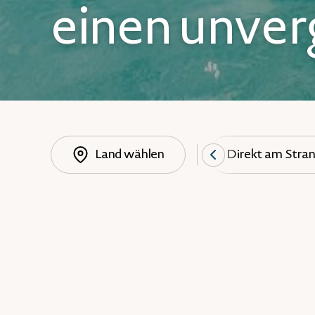
einen unver
Land wählen
Alles inklusive
Direkt am Stra
0 Angebote gefunden
Leider konnten wir kein Angebot finden, das Ihren Wün