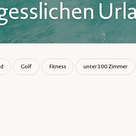
gesslichen Url
nd
Golf
Fitness
unter 100 Zimmer
schen entspricht. Bitte ändern Sie Ihre Suche oder setzen Sie ih