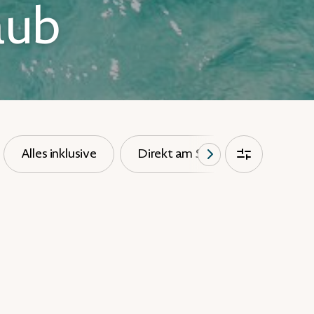
aub
Alles inklusive
Direkt am Strand
Golf
re letzten Filtereinstellungen zurück.